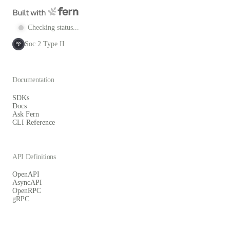
Checking status...
Soc 2 Type II
SOC
2
Documentation
SDKs
Docs
Ask Fern
CLI Reference
API Definitions
OpenAPI
AsyncAPI
OpenRPC
gRPC