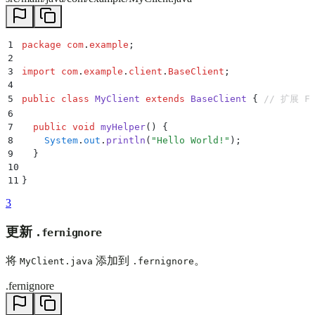
1
package
 com
.
example
;
2
3
import
 com
.
example
.
client
.
BaseClient
;
4
5
public
 class
 MyClient
 extends
 BaseClient
 {
 // 扩展 
6
7
  public
 void
 myHelper
()
 {
8
    System
.
out
.
println
(
"
Hello World!
"
);
9
  }
10
11
}
3
更新
.fernignore
将
添加到
。
MyClient.java
.fernignore
.fernignore