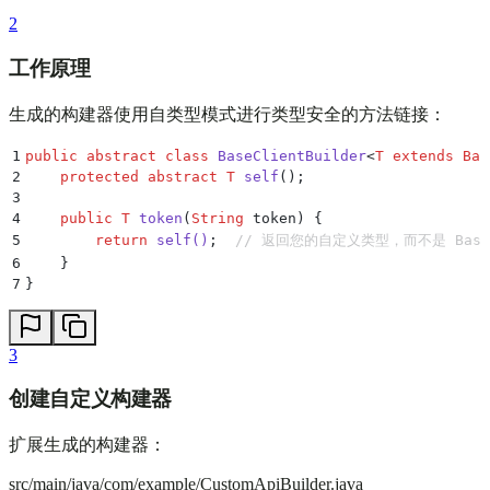
2
工作原理
生成的构建器使用自类型模式进行类型安全的方法链接：
1
public
 abstract
 class
 BaseClientBuilder
<
T
 extends
 Bas
2
    protected
 abstract
 T
 self
();
3
4
    public
 T
 token
(
String
 token
)
 {
5
        return
 self
()
;
  // 返回您的自定义类型，而不是 BaseCl
6
    }
7
}
3
创建自定义构建器
扩展生成的构建器：
src/main/java/com/example/CustomApiBuilder.java