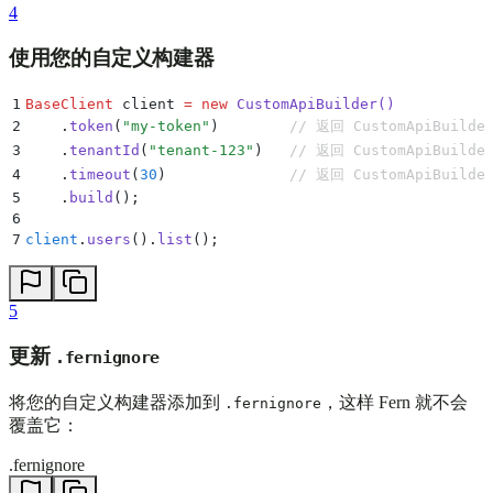
4
使用您的自定义构建器
1
BaseClient
 client 
=
 new
 CustomApiBuilder
()
2
    .
token
(
"
my-token
"
)
        // 返回 CustomApiBuilde
3
    .
tenantId
(
"
tenant-123
"
)
   // 返回 CustomApiBuilde
4
    .
timeout
(
30
)
              // 返回 CustomApiBuilde
5
    .
build
();
6
7
client
.
users
()
.
list
();
5
更新
.fernignore
将您的自定义构建器添加到
，这样 Fern 就不会
.fernignore
覆盖它：
.fernignore