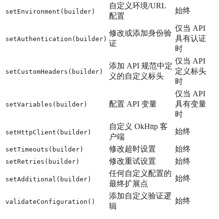
自定义环境/URL
始终
setEnvironment(builder)
配置
仅当 API
修改或添加身份验
具有认证
setAuthentication(builder)
证
时
仅当 API
添加 API 规范中定
定义标头
setCustomHeaders(builder)
义的自定义标头
时
仅当 API
配置 API 变量
具有变量
setVariables(builder)
时
自定义 OkHttp 客
始终
setHttpClient(builder)
户端
修改超时设置
始终
setTimeouts(builder)
修改重试设置
始终
setRetries(builder)
任何自定义配置的
始终
setAdditional(builder)
最终扩展点
添加自定义验证逻
始终
validateConfiguration()
辑