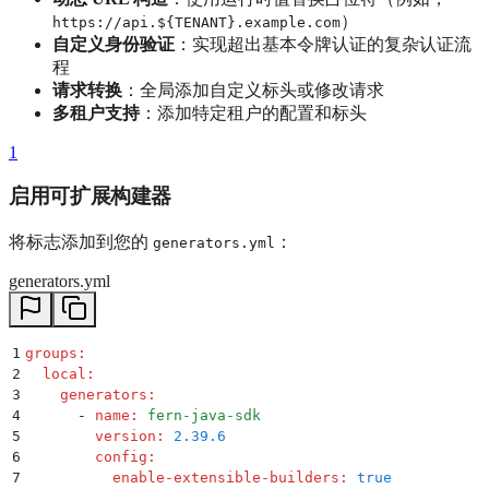
）
https://api.${TENANT}.example.com
自定义身份验证
：实现超出基本令牌认证的复杂认证流
程
请求转换
：全局添加自定义标头或修改请求
多租户支持
：添加特定租户的配置和标头
1
启用可扩展构建器
将标志添加到您的
：
generators.yml
generators.yml
1
groups
:
2
  local
:
3
    generators
:
4
      -
 name
:
 fern-java-sdk
5
        version
:
 2.39.6
6
        config
:
7
          enable-extensible-builders
:
 true