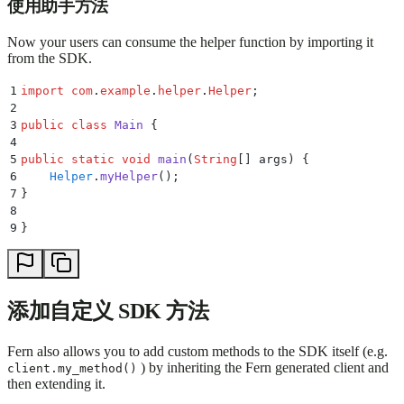
使用助手方法
Now your users can consume the helper function by importing it
from the SDK.
1
import
 com
.
example
.
helper
.
Helper
;
2
3
public
 class
 Main
 {
4
5
public
 static
 void
 main
(
String
[]
 args
)
 {
6
    Helper
.
myHelper
();
7
}
8
9
}
添加自定义 SDK 方法
Fern also allows you to add custom methods to the SDK itself (e.g.
) by inheriting the Fern generated client and
client.my_method()
then extending it.