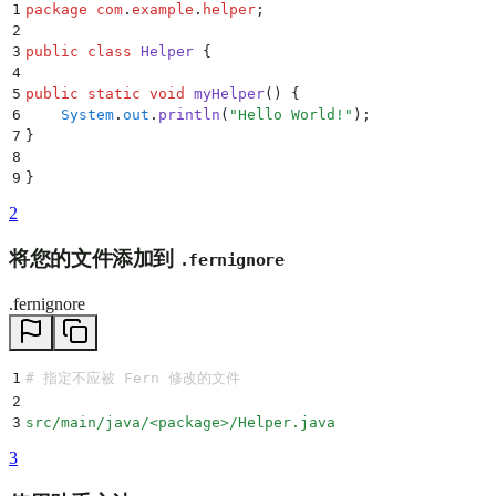
1
package
 com
.
example
.
helper
;
2
3
public
 class
 Helper
 {
4
5
public
 static
 void
 myHelper
()
 {
6
    System
.
out
.
println
(
"
Hello World!
"
);
7
}
8
9
}
2
将您的文件添加到
.fernignore
.fernignore
1
# 指定不应被 Fern 修改的文件
2
3
src/main/java/<package>/Helper.java
3