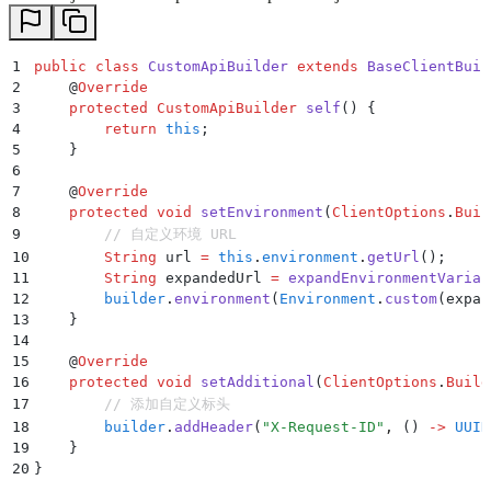
1
public
 class
 CustomApiBuilder
 extends
 BaseClientBuil
2
    @
Override
3
    protected
 CustomApiBuilder
 self
()
 {
4
        return
 this
;
5
    }
6
7
    @
Override
8
    protected
 void
 setEnvironment
(
ClientOptions
.
Buil
9
        // 自定义环境 URL
10
        String
 url 
=
 this
.
environment
.
getUrl
();
11
        String
 expandedUrl 
=
 expandEnvironmentVariab
12
        builder
.
environment
(
Environment
.
custom
(
expan
13
    }
14
15
    @
Override
16
    protected
 void
 setAdditional
(
ClientOptions
.
Build
17
        // 添加自定义标头
18
        builder
.
addHeader
(
"
X-Request-ID
"
,
 ()
 ->
 UUID
19
    }
20
}