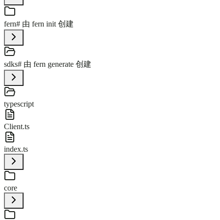
fern
# 由 fern init 创建
sdks
# 由 fern generate 创建
typescript
Client.ts
index.ts
core