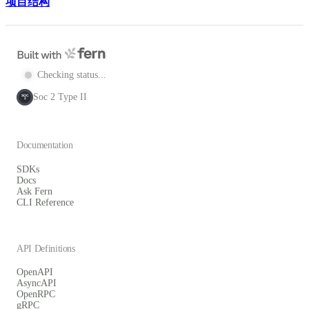
项目结构
Checking status...
Soc 2 Type II
SOC
2
Documentation
SDKs
Docs
Ask Fern
CLI Reference
API Definitions
OpenAPI
AsyncAPI
OpenRPC
gRPC