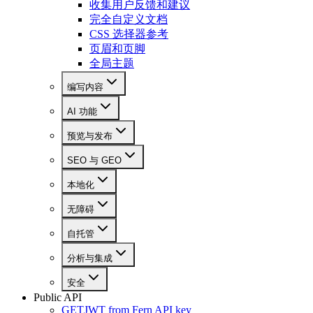
收集用户反馈和建议
完全自定义文档
CSS 选择器参考
页眉和页脚
全局主题
编写内容
AI 功能
预览与发布
SEO 与 GEO
本地化
无障碍
自托管
分析与集成
安全
Public API
GET
JWT from Fern API key