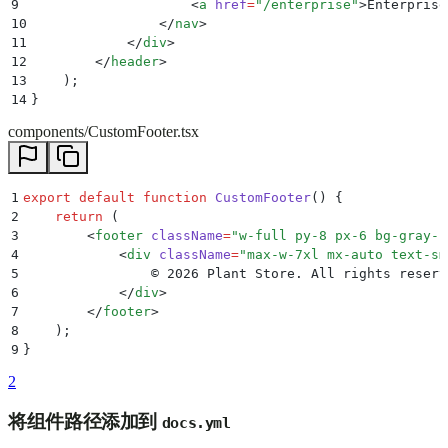
9
                    <
a
 href
=
"
/enterprise
"
>
Enterprise
10
                </
nav
>
11
            </
div
>
12
        </
header
>
13
    )
;
14
}
components/CustomFooter.tsx
1
export
 default
 function
 CustomFooter
()
 {
2
    return
 (
3
        <
footer
 className
=
"
w-full py-8 px-6 bg-gray-1
4
            <
div
 className
=
"
max-w-7xl mx-auto text-sm
5
                © 2026 Plant Store. All rights reserv
6
            </
div
>
7
        </
footer
>
8
    )
;
9
}
2
将组件路径添加到
docs.yml