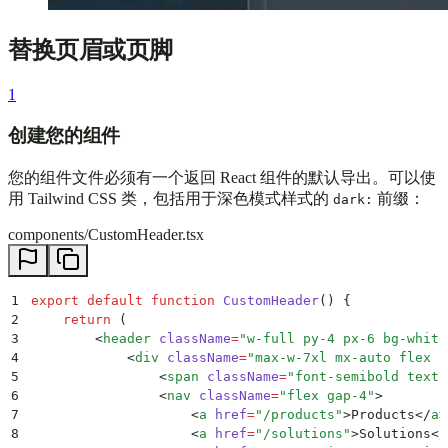
替换页眉或页脚
1
创建您的组件
您的组件文件必须有一个返回 React 组件的默认导出。可以使
用 Tailwind CSS 类，包括用于深色模式样式的
前缀：
dark:
components/CustomHeader.tsx
1
export
 default
 function
 CustomHeader
()
 {
2
    return
 (
3
        <
header
 className
=
"
w-full py-4 px-6 bg-white
4
            <
div
 className
=
"
max-w-7xl mx-auto flex i
5
                <
span
 className
=
"
font-semibold text-
6
                <
nav
 className
=
"
flex gap-4
"
>
7
                    <
a
 href
=
"
/products
"
>
Products
</
a
>
8
                    <
a
 href
=
"
/solutions
"
>
Solutions
</