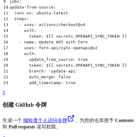
9
jobs:
10
update-from-source:
11
  runs-on: ubuntu-latest
12
  steps:
13
    - uses: actions/checkout@v4
14
      with:
15
        token: ${{ secrets.OPENAPI_SYNC_TOKEN }}
16
    - name: Update API with Fern
17
      uses: fern-api/sync-openapi@v2
18
      with:
19
        update_from_source: true
20
        token: ${{ secrets.OPENAPI_SYNC_TOKEN }}
21
        branch: 'update-api'
22
        auto_merge: false
23
        add_timestamp: true
3
创建 GitHub 令牌
生成一个
细粒度个人访问令牌
，为您的仓库授予
Contents
和
Pull requests
读写权限。