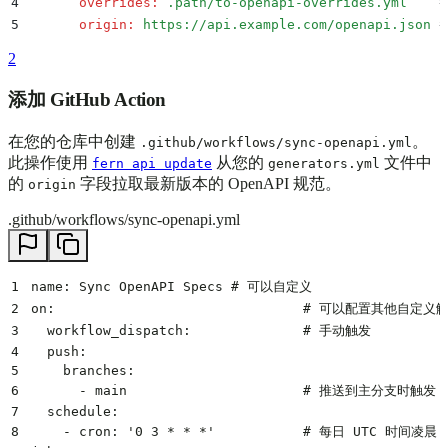
4
       overrides
:
 .path/to-openapi-overrides.yml
    
5
       origin
:
 https://api.example.com/openapi.json
 
2
添加 GitHub Action
在您的仓库中创建
。
.github/workflows/sync-openapi.yml
此操作使用
从您的
文件中
fern api update
generators.yml
的
字段拉取最新版本的 OpenAPI 规范。
origin
.github/workflows/sync-openapi.yml
1
name: Sync OpenAPI Specs # 可以自定义
2
on:                               # 可以配置其他自定义
3
  workflow_dispatch:              # 手动触发
4
  push:                                          
5
    branches:
6
      - main                      # 推送到主分支时触发
7
  schedule:
8
    - cron: '0 3 * * *'           # 每日 UTC 时间凌晨 