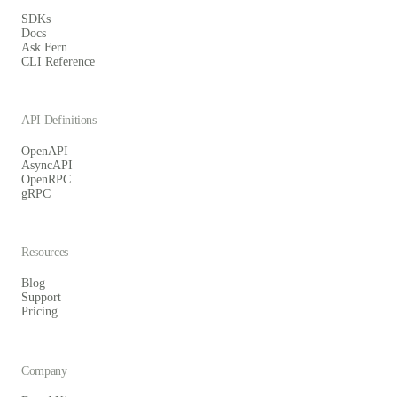
SDKs
Docs
Ask Fern
CLI Reference
API Definitions
OpenAPI
AsyncAPI
OpenRPC
gRPC
Resources
Blog
Support
Pricing
Company